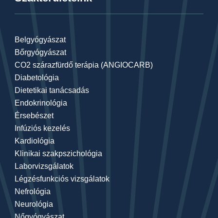
Belgyógyászat
Bőrgyógyászat
CO2 szárazfürdő terápia (ANGIOCARB)
Diabetológia
Dietetikai tanácsadás
Endokrinológia
Érsebészet
Infúziós kezelés
Kardiológia
Klinikai szakpszichológia
Laborvizsgálatok
Légzésfunkciós vizsgálatok
Nefrológia
Neurológia
Nőgyógyászat