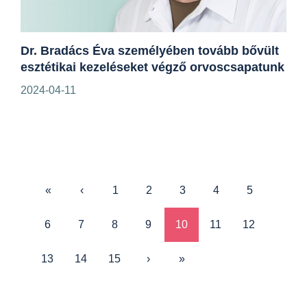
Dr. Bradács Éva személyében tovább bővült
esztétikai kezeléseket végző orvoscsapatunk
2024-04-11
«
‹
1
2
3
4
5
6
7
8
9
10
11
12
13
14
15
›
»