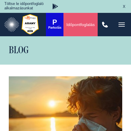
Töltse le időpontfoglaló
X
alkalmazásunkat
P
Időpontfoglalás
Togg
Parkolás
navi
BLOG