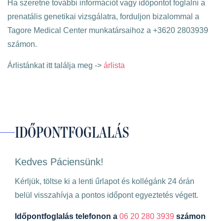
Ha szeretne további információt vagy időpontot foglalni a
prenatális genetikai vizsgálatra, forduljon bizalommal a
Tagore Medical Center munkatársaihoz a +3620 2803939
számon.
Árlistánkat itt találja meg ->
árlista
IDŐPONTFOGLALÁS
Kedves Páciensünk!
Kérljük, töltse ki a lenti űrlapot és kollégánk 24 órán
belül visszahívja a pontos időpont egyeztetés végett.
Időpontfoglalás telefonon a
06 20 280 3939
számon