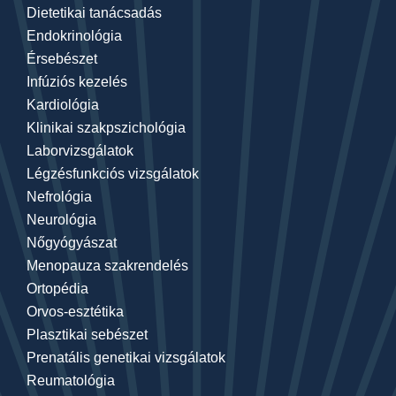
Dietetikai tanácsadás
Endokrinológia
Érsebészet
Infúziós kezelés
Kardiológia
Klinikai szakpszichológia
Laborvizsgálatok
Légzésfunkciós vizsgálatok
Nefrológia
Neurológia
Nőgyógyászat
Menopauza szakrendelés
Ortopédia
Orvos-esztétika
Plasztikai sebészet
Prenatális genetikai vizsgálatok
Reumatológia