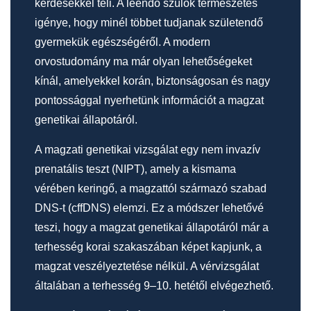
kérdésekkel teli. A leendő szülők természetes
igénye, hogy minél többet tudjanak születendő
gyermekük egészségéről. A modern
orvostudomány ma már olyan lehetőségeket
kínál, amelyekkel korán, biztonságosan és nagy
pontossággal nyerhetünk információt a magzat
genetikai állapotáról.
A magzati genetikai vizsgálat egy nem invazív
prenatális teszt (NIPT), amely a kismama
vérében keringő, a magzattól származó szabad
DNS-t (cffDNS) elemzi. Ez a módszer lehetővé
teszi, hogy a magzat genetikai állapotáról már a
terhesség korai szakaszában képet kapjunk, a
magzat veszélyeztetése nélkül. A vérvizsgálat
általában a terhesség 9–10. hetétől elvégezhető.