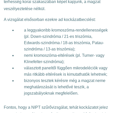
terhesség korai szakaszában képet kapjunk, a magzat
veszélyeztetése nélkül.
A vizsgálat elsősorban ezekre ad kockázatbecslést:
a leggyakoribb kromoszóma-rendellenességek
(pl. Down-szindróma / 21-es triszómia,
Edwards-szindróma / 18-as triszómia, Patau-
szindróma / 13-as triszómia);
nemi kromoszóma-eltérések (pl. Turner- vagy
Klinefelter-szindróma);
választott paneltől függően mikrodeléciók vagy
más ritkább eltérések is kimutathatók lehetnek;
bizonyos tesztek kérésre még a magzat neme
meghatározását is lehetővé teszik, a
jogszabályoknak megfelelően.
Fontos, hogy a NIPT szűrővizsgálat, tehát kockázatot jelez