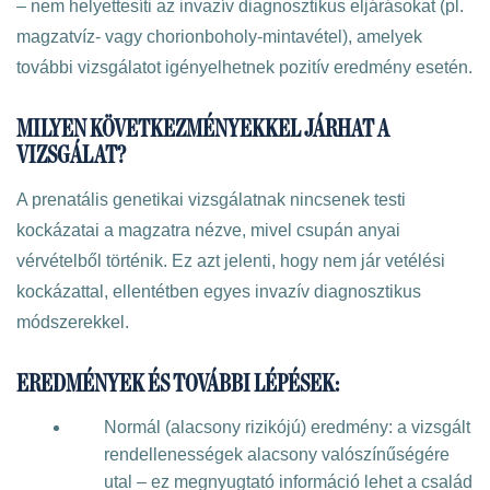
– nem helyettesíti az invazív diagnosztikus eljárásokat (pl.
magzatvíz- vagy chorionboholy-mintavétel), amelyek
további vizsgálatot igényelhetnek pozitív eredmény esetén.
MILYEN KÖVETKEZMÉNYEKKEL JÁRHAT A
VIZSGÁLAT?
A prenatális genetikai vizsgálatnak nincsenek testi
kockázatai a magzatra nézve, mivel csupán anyai
vérvételből történik. Ez azt jelenti, hogy nem jár vetélési
kockázattal, ellentétben egyes invazív diagnosztikus
módszerekkel.
EREDMÉNYEK ÉS TOVÁBBI LÉPÉSEK:
Normál (alacsony rizikójú) eredmény: a vizsgált
rendellenességek alacsony valószínűségére
utal – ez megnyugtató információ lehet a család