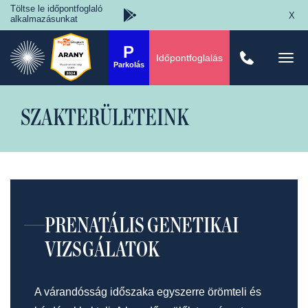
Töltse le időpontfoglaló
X
alkalmazásunkat
P
Időpontfoglalás
Togg
Parkolás
navi
SZAKTERÜLETEINK
PRENATÁLIS GENETIKAI
VIZSGÁLATOK
A várandósság időszaka egyszerre örömteli és