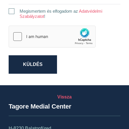
Megismertem és elfogadom az
Adatvédelmi
Szabályzatot
!
KÜLDÉS
Vissza
Tagore Medial Center
H-8230 Balatonfüred