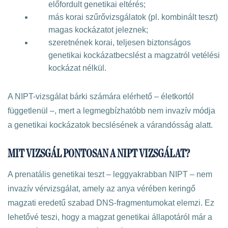
előfordult genetikai eltérés;
más korai szűrővizsgálatok (pl. kombinált teszt)
magas kockázatot jeleznek;
szeretnének korai, teljesen biztonságos
genetikai kockázatbecslést a magzatról vetélési
kockázat nélkül.
A NIPT-vizsgálat bárki számára elérhető – életkortól
függetlenül –, mert a legmegbízhatóbb nem invazív módja
a genetikai kockázatok becslésének a várandósság alatt.
MIT VIZSGÁL PONTOSAN A NIPT VIZSGÁLAT?
A prenatális genetikai teszt – leggyakrabban NIPT – nem
invazív vérvizsgálat, amely az anya vérében keringő
magzati eredetű szabad DNS-fragmentumokat elemzi. Ez
lehetővé teszi, hogy a magzat genetikai állapotáról már a