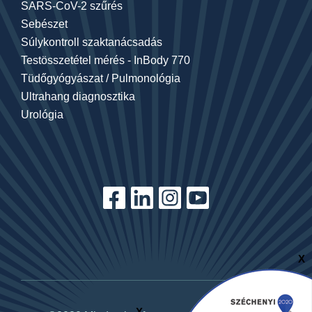
SARS-CoV-2 szűrés
Sebészet
Súlykontroll szaktanácsadás
Testösszetétel mérés - InBody 770
Tüdőgyógyászat / Pulmonológia
Ultrahang diagnosztika
Urológia
X
X