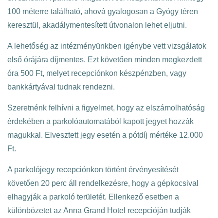
100 méterre található, ahová gyalogosan a Gyógy téren
keresztül, akadálymentesített útvonalon lehet eljutni.
A lehetőség az intézményünkben igénybe vett vizsgálatok
első órájára díjmentes. Ezt követően minden megkezdett
óra 500 Ft, melyet recepciónkon készpénzben, vagy
bankkártyával tudnak rendezni.
Szeretnénk felhívni a figyelmet, hogy az elszámolhatóság
érdekében a parkolóautomatából kapott jegyet hozzák
magukkal. Elvesztett jegy esetén a pótdíj mértéke 12.000
Ft.
A parkolójegy recepciónkon történt érvényesítését
követően 20 perc áll rendelkezésre, hogy a gépkocsival
elhagyják a parkoló területét. Ellenkező esetben a
különbözetet az Anna Grand Hotel recepcióján tudják