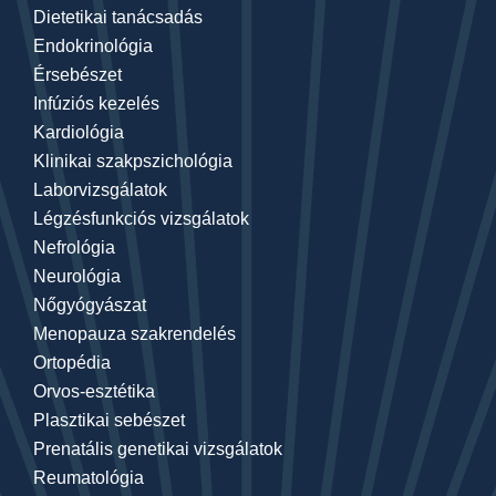
Dietetikai tanácsadás
Endokrinológia
Érsebészet
Infúziós kezelés
Kardiológia
Klinikai szakpszichológia
Laborvizsgálatok
Légzésfunkciós vizsgálatok
Nefrológia
Neurológia
Nőgyógyászat
Menopauza szakrendelés
Ortopédia
Orvos-esztétika
Plasztikai sebészet
Prenatális genetikai vizsgálatok
Reumatológia