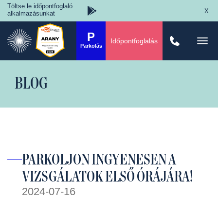
Töltse le időpontfoglaló
X
alkalmazásunkat
P
Időpontfoglalás
Togg
Parkolás
navi
BLOG
PARKOLJON INGYENESEN A
VIZSGÁLATOK ELSŐ ÓRÁJÁRA!
2024-07-16