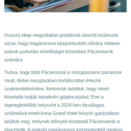
Hosszú ideje megoldatlan problémát sikerült lezárnunk
azzal, hogy magánorvosi központunktól néhány méterre
tudunk parkolási lehetőséget biztosítani Pácienseink
számára.
Tudva, hogy több Páciensünk is mozgásszervi panaszok
miatt, illetve mozgásában korlátozottan érkezik
szakrendelésünkre, fontosnak tartottuk, hogy minél
közelebb tudják leparkolni gépkocsijukat. Erre a
legmegfelelőbb helyszínt a 2024-ben ötcsillagos
szállodává emelt Anna Grand Hotel felszíni garázsában
találtuk meg, melynek előnyeit mostantól Pácienseink is
élvezhetik. A parkoló magánorvosi központunktól mintegy