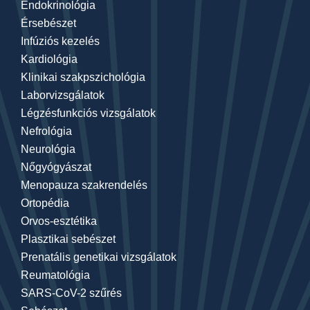
Endokrinológia
Érsebészet
Infúziós kezelés
Kardiológia
Klinikai szakpszichológia
Laborvizsgálatok
Légzésfunkciós vizsgálatok
Nefrológia
Neurológia
Nőgyógyászat
Menopauza szakrendelés
Ortopédia
Orvos-esztétika
Plasztikai sebészet
Prenatális genetikai vizsgálatok
Reumatológia
SARS-CoV-2 szűrés