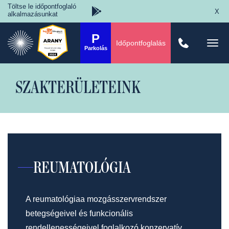
Töltse le időpontfoglaló
X
alkalmazásunkat
P
Időpontfoglalás
Togg
Parkolás
navi
SZAKTERÜLETEINK
REUMATOLÓGIA
A reumatológiaa mozgásszervrendszer
betegségeivel és funkcionális
rendellenességeivel foglalkozó konzervatív