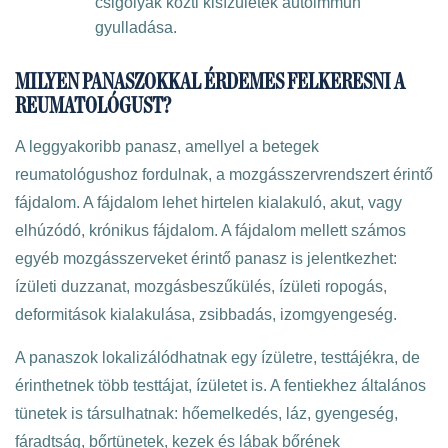
csigolyák közti kisízületek autoimmun
gyulladása.
MILYEN PANASZOKKAL ÉRDEMES FELKERESNI A
REUMATOLÓGUST?
A leggyakoribb panasz, amellyel a betegek
reumatológushoz fordulnak, a mozgásszervrendszert érintő
fájdalom. A fájdalom lehet hirtelen kialakuló, akut, vagy
elhúzódó, krónikus fájdalom. A fájdalom mellett számos
egyéb mozgásszerveket érintő panasz is jelentkezhet:
ízületi duzzanat, mozgásbeszűkülés, ízületi ropogás,
deformitások kialakulása, zsibbadás, izomgyengeség.
A panaszok lokalizálódhatnak egy ízületre, testtájékra, de
érinthetnek több testtájat, ízületet is. A fentiekhez általános
tünetek is társulhatnak: hőemelkedés, láz, gyengeség,
fáradtság, bőrtünetek, kezek és lábak bőrének