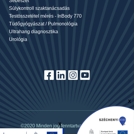
Sebészet
Súlykontroll szaktanácsadás
Testösszetétel mérés - InBody 770
Tüdőgyógyászat / Pulmonológia
Ultrahang diagnosztika
Urológia
X
X
©2020 Minden jog fenntartva. tagoremed.hu