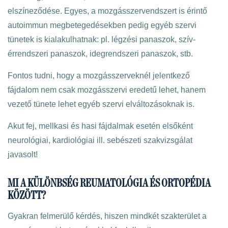
elszíneződése. Egyes, a mozgásszervendszert is érintő
autoimmun megbetegedésekben pedig egyéb szervi
tünetek is kialakulhatnak: pl. légzési panaszok, szív-
érrendszeri panaszok, idegrendszeri panaszok, stb.
Fontos tudni, hogy a mozgásszerveknél jelentkező
fájdalom nem csak mozgásszervi eredetű lehet, hanem
vezető tünete lehet egyéb szervi elváltozásoknak is.
Akut fej, mellkasi és hasi fájdalmak esetén elsőként
neurológiai, kardiológiai ill. sebészeti szakvizsgálat
javasolt!
MI A KÜLÖNBSÉG REUMATOLÓGIA ÉS ORTOPÉDIA
KÖZÖTT?
Gyakran felmerülő kérdés, hiszen mindkét szakterület a