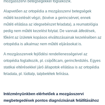
mozgásszervi betegségekkel foglalkozik.
Alapvetően az ortopédia a mozgásszervi betegségek
műtéti kezelését végzi, (kivéve a gerincsérvet, ennek
műtéti ellátása az idegsebészet feladata), a reumatológia
pedig nem műtéti kezelést folytat. De vannak átfedések,
főként az ízületek kopásos elváltozásainak kezelésében az
ortopédia is alkalmaz nem műtéti eljárásokat is.
A mozgásszervek fejlődési rendellenességeivel az
ortopédia foglalkozik, pl. csípőficam, gerincferdülés. Egyes
statikai eltérésekkel járó állapotok ellátása is az ortopédia
feladata, pl. lúdtalp, talpbetétek felírása.
Intézményünkben elérhetőek a mozgásszervi
megbetegedések pontos diagnózisának felállításához