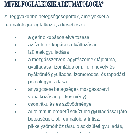
MIVEL FOGLALKOZIK A REUMATOLÓGIA?
A leggyakoribb betegségcsoportok, amelyekkel a
reumatológia foglalkozik, a következők:
a gerinc kopásos elváltozásai
az ízületek kopásos elváltozásai
ízületek gyulladása
a mozgásszervek lágyrészeinek fájdalma,
gyulladása: izomfájdalom, ín, ínhüvely és
nyáktömlő gyulladás, izomeredési és tapadási
pontok gyulladása
anyagcsere betegségek mozgásszervi
vonatkozásai (pl. köszvény)
csontritkulás és szövődményei
autoimmun eredetű sokízületi gyulladással járó
betegségek, pl. reumatoid artritisz,
pikkelysömörhöz társuló sokizületi gyulladás,