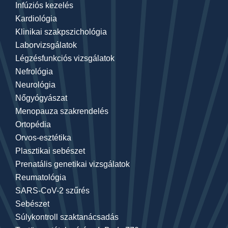
Infúziós kezelés
Kardiológia
Klinikai szakpszichológia
Laborvizsgálatok
Légzésfunkciós vizsgálatok
Nefrológia
Neurológia
Nőgyógyászat
Menopauza szakrendelés
Ortopédia
Orvos-esztétika
Plasztikai sebészet
Prenatális genetikai vizsgálatok
Reumatológia
SARS-CoV-2 szűrés
Sebészet
Súlykontroll szaktanácsadás