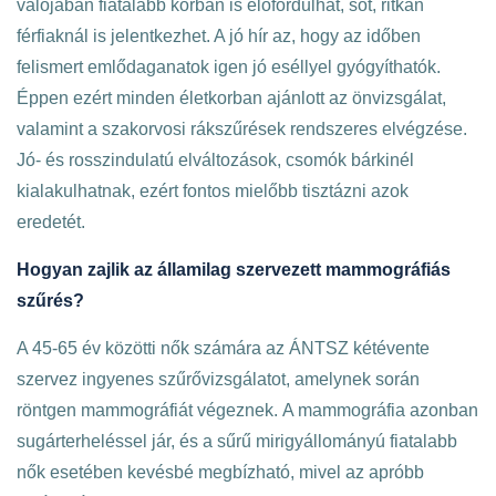
valójában fiatalabb korban is előfordulhat, sőt, ritkán
férfiaknál is jelentkezhet. A jó hír az, hogy az időben
felismert emlődaganatok igen jó eséllyel gyógyíthatók.
Éppen ezért minden életkorban ajánlott az önvizsgálat,
valamint a szakorvosi rákszűrések rendszeres elvégzése.
Jó- és rosszindulatú elváltozások, csomók bárkinél
kialakulhatnak, ezért fontos mielőbb tisztázni azok
eredetét.
Hogyan zajlik az államilag szervezett mammográfiás
szűrés?
A 45-65 év közötti nők számára az ÁNTSZ kétévente
szervez ingyenes szűrővizsgálatot, amelynek során
röntgen mammográfiát végeznek. A mammográfia azonban
sugárterheléssel jár, és a sűrű mirigyállományú fiatalabb
nők esetében kevésbé megbízható, mivel az apróbb