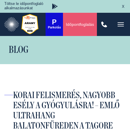
Töltse le időpontfoglaló
X
alkalmazásunkat
P
Időpontfoglalás
Togg
Parkolás
navi
BLOG
KORAI FELISMERÉS, NAGYOBB
ESÉLY A GYÓGYULÁSRA! – EMLŐ
ULTRAHANG
BALATONFÜREDEN A TAGORE