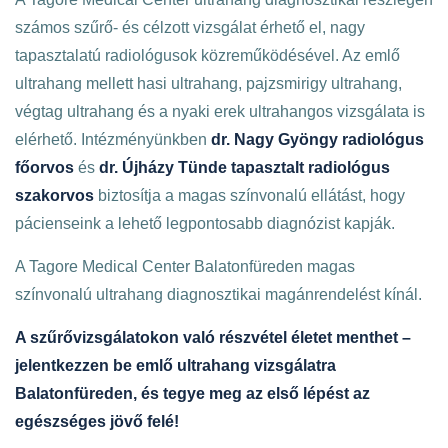
számos szűrő- és célzott vizsgálat érhető el, nagy
tapasztalatú radiológusok közreműködésével. Az emlő
ultrahang mellett hasi ultrahang, pajzsmirigy ultrahang,
végtag ultrahang és a nyaki erek ultrahangos vizsgálata is
elérhető. Intézményünkben
dr.
Nagy Gyöngy radiológus
főorvos
és
dr.
Újházy Tünde tapasztalt radiológus
szakorvos
biztosítja a magas színvonalú ellátást, hogy
pácienseink a lehető legpontosabb diagnózist kapják.
A Tagore Medical Center Balatonfüreden magas
színvonalú ultrahang diagnosztikai magánrendelést kínál.
A szűrővizsgálatokon való részvétel életet menthet –
jelentkezzen be emlő ultrahang vizsgálatra
Balatonfüreden, és tegye meg az első lépést az
egészséges jövő felé!