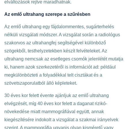
elváltozások rejtve maradhatnak.
Az emlő ultrahang szerepe a szűrésben
Az emlő ultrahang egy fájdalommentes, sugárterhelés
nélküli vizsgálati módszer. A vizsgálat során a radiológus
szakorvos az ultrahangfej segítségével különböző
szögekből, testhelyzetekben készít felvételeket. Az
ultrahang nemcsak az esetleges csomók jelenlétét mutatja
ki, hanem azok szerkezetéről is információt ad: például
megkülönbözteti a folyadékkal telt cisztákat és a
szövetszaporulatból álló képleteket.
30 éves kor felett évente ajánljuk az emlő ultrahang
elvégzését, míg 40 éves kor felett a daganat rizikó-
növekedése miatt mammográfiával együtt, annak
kiegészítésére indokolt a vizsgálat a szakmai irányelvek
szerint. A mammográfia ugyanis olyan kisméretű vagy