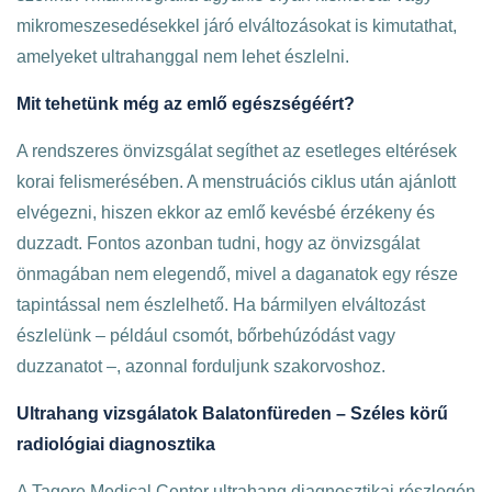
mikromeszesedésekkel járó elváltozásokat is kimutathat,
amelyeket ultrahanggal nem lehet észlelni.
Mit tehetünk még az emlő egészségéért?
A rendszeres önvizsgálat segíthet az esetleges eltérések
korai felismerésében. A menstruációs ciklus után ajánlott
elvégezni, hiszen ekkor az emlő kevésbé érzékeny és
duzzadt. Fontos azonban tudni, hogy az önvizsgálat
önmagában nem elegendő, mivel a daganatok egy része
tapintással nem észlelhető. Ha bármilyen elváltozást
észlelünk – például csomót, bőrbehúzódást vagy
duzzanatot –, azonnal forduljunk szakorvoshoz.
Ultrahang vizsgálatok Balatonfüreden – Széles körű
radiológiai diagnosztika
A Tagore Medical Center ultrahang diagnosztikai részlegén