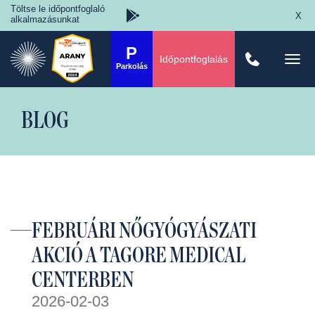
Töltse le időpontfoglaló
X
alkalmazásunkat
P
Időpontfoglalás
Togg
Parkolás
navi
BLOG
FEBRUÁRI NŐGYÓGYÁSZATI
AKCIÓ A TAGORE MEDICAL
CENTERBEN
2026-02-03