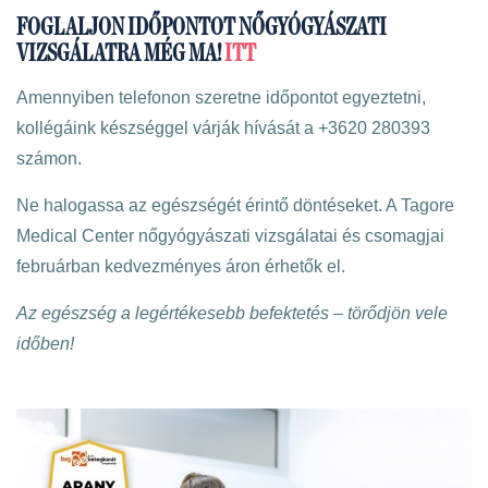
FOGLALJON IDŐPONTOT NŐGYÓGYÁSZATI
VIZSGÁLATRA MÉG MA!
ITT
Amennyiben telefonon szeretne időpontot egyeztetni,
kollégáink készséggel várják hívását a +3620 280393
számon.
Ne halogassa az egészségét érintő döntéseket. A Tagore
Medical Center nőgyógyászati vizsgálatai és csomagjai
februárban kedvezményes áron érhetők el.
Az egészség a legértékesebb befektetés – törődjön vele
időben!