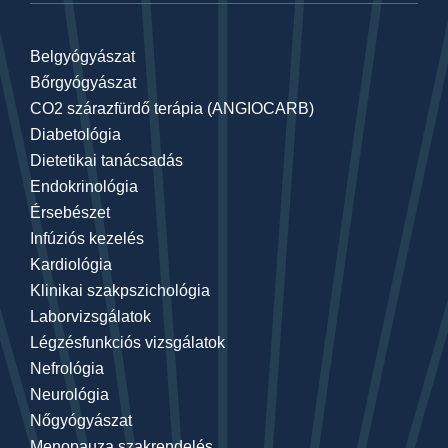
Belgyógyászat
Bőrgyógyászat
CO2 szárazfürdő terápia (ANGIOCARB)
Diabetológia
Dietetikai tanácsadás
Endokrinológia
Érsebészet
Infúziós kezelés
Kardiológia
Klinikai szakpszichológia
Laborvizsgálatok
Légzésfunkciós vizsgálatok
Nefrológia
Neurológia
Nőgyógyászat
Menopauza szakrendelés