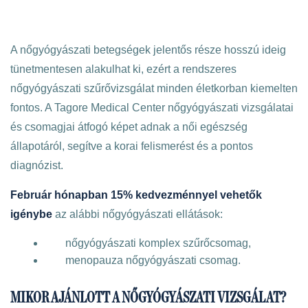
A nőgyógyászati betegségek jelentős része hosszú ideig
tünetmentesen alakulhat ki, ezért a rendszeres
nőgyógyászati szűrővizsgálat minden életkorban kiemelten
fontos. A Tagore Medical Center nőgyógyászati vizsgálatai
és csomagjai átfogó képet adnak a női egészség
állapotáról, segítve a korai felismerést és a pontos
diagnózist.
Február hónapban 15% kedvezménnyel vehetők
igénybe
az alábbi nőgyógyászati ellátások:
nőgyógyászati komplex szűrőcsomag,
menopauza nőgyógyászati csomag.
MIKOR AJÁNLOTT A NŐGYÓGYÁSZATI VIZSGÁLAT?