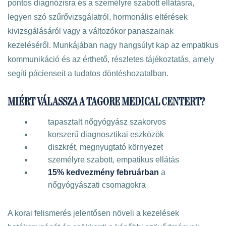
pontos diagnózisra és a személyre szabott ellátásra,
legyen szó szűrővizsgálatról, hormonális eltérések
kivizsgálásáról vagy a változókor panaszainak
kezeléséről. Munkájában nagy hangsúlyt kap az empatikus
kommunikáció és az érthető, részletes tájékoztatás, amely
segíti pácienseit a tudatos döntéshozatalban.
MIÉRT VÁLASSZA A TAGORE MEDICAL CENTERT?
tapasztalt nőgyógyász szakorvos
korszerű diagnosztikai eszközök
diszkrét, megnyugtató környezet
személyre szabott, empatikus ellátás
15% kedvezmény februárban
a
nőgyógyászati csomagokra
A korai felismerés jelentősen növeli a kezelések