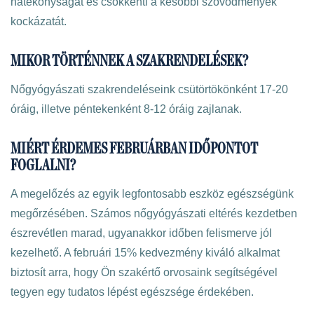
hatékonyságát és csökkenti a későbbi szövődmények
kockázatát.
MIKOR TÖRTÉNNEK A SZAKRENDELÉSEK?
Nőgyógyászati szakrendeléseink csütörtökönként 17-20
óráig, illetve péntekenként 8-12 óráig zajlanak.
MIÉRT ÉRDEMES FEBRUÁRBAN IDŐPONTOT
FOGLALNI?
A megelőzés az egyik legfontosabb eszköz egészségünk
megőrzésében. Számos nőgyógyászati eltérés kezdetben
észrevétlen marad, ugyanakkor időben felismerve jól
kezelhető. A februári 15% kedvezmény kiváló alkalmat
biztosít arra, hogy Ön szakértő orvosaink segítségével
tegyen egy tudatos lépést egészsége érdekében.