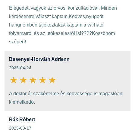
Elégedett vagyok az orvosi konzultációval. Minden
kérdésemre választ kaptam.Kedves,nyugodt
hangnemben tájékoztatást kaptam a várható
folyamatról és az utókezelésről is!????Köszönöm
szépen!
Besenyei-Horváth Adrienn
2025-04-24
A doktor úr szakèrtelme ès kedvessége is magaslóan
kiemelkedő.
Rák Róbert
2025-03-17