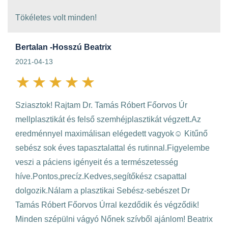
Tökéletes volt minden!
Bertalan -Hosszú Beatrix
2021-04-13
Sziasztok! Rajtam Dr. Tamás Róbert Főorvos Úr
mellplasztikát és felső szemhéjplasztikát végzett.Az
eredménnyel maximálisan elégedett vagyok☺️ Kitűnő
sebész sok éves tapasztalattal és rutinnal.Figyelembe
veszi a páciens igényeit és a természetesség
híve.Pontos,precíz.Kedves,segítőkész csapattal
dolgozik.Nálam a plasztikai Sebész-sebészet Dr
Tamás Róbert Főorvos Úrral kezdődik és végződik!
Minden szépülni vágyó Nőnek szívből ajánlom! Beatrix