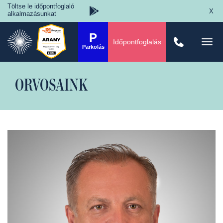
Töltse le időpontfoglaló
X
alkalmazásunkat
P
Időpontfoglalás
Togg
Parkolás
navi
ORVOSAINK