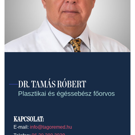
DR. TAMÁS RÓBERT
Plasztikai és égéssebész főorvos
KAPCSOLAT:
E-mail:
info@tagoremed.hu