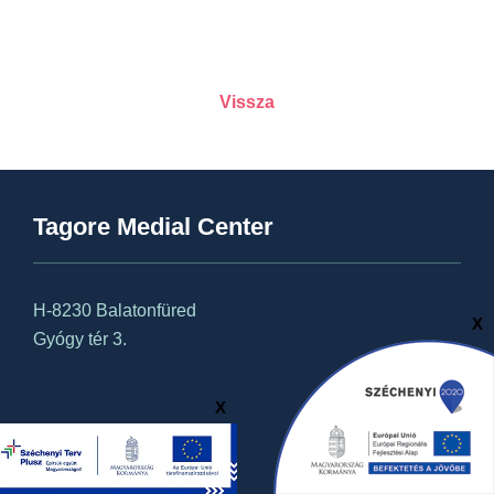
Vissza
Tagore Medial Center
H-8230 Balatonfüred
X
Gyógy tér 3.
X
ÁSZF