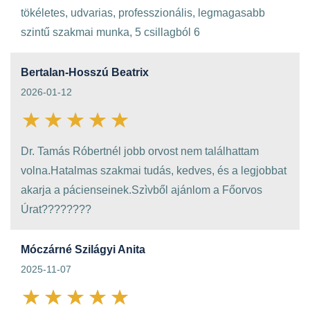
tökéletes, udvarias, professzionális, legmagasabb
szintű szakmai munka, 5 csillagból 6
Bertalan-Hosszú Beatrix
2026-01-12
Dr. Tamás Róbertnél jobb orvost nem találhattam
volna.Hatalmas szakmai tudás, kedves, és a legjobbat
akarja a pácienseinek.Szìvből ajánlom a Főorvos
Úrat????????
Móczárné Szilágyi Anita
2025-11-07