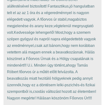
aláfestésével biztosított! Fantasztikus,jó hangulatban
telt el az az 1 óra és a végeredménnyel is nagyon
elégedett vagyok. A főorvos úr stabil,magabiztos
megjelenése és arany keze,végtelenül megnyugtató
volt.Kedvessége lehengerlő! Most,hogy a szemem
szépen gyógyul és napról napra elégedettebb vagyok
az eredménnyel,csak azt bánom,hogy nem korábban
vetettem alá magam ennek a beavatkozásnak. Hálás
köszönet a Főorvos Úrnak és a Hölgy csapatának is
mindenért!!! U.i. Minden úgy történt,ahogy Tamás
Róbert főorvos úr a műtét előtt felvázolta. A
beavatkozás miatt hezitáló hölgyeknek pedig annyit
üzennék,hogy ez a döntésem lelki-pszichés-és fizikai
szempontból is,csodás változást hozott az életemben!
Nagyon megérte! Hálásan köszönöm Főorvos Úr!!!!