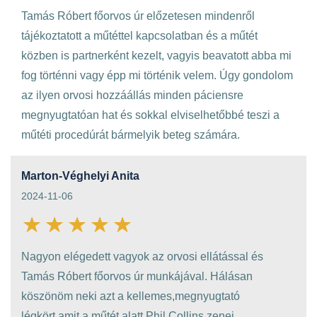
Tamás Róbert főorvos úr előzetesen mindenről
tájékoztatott a műtéttel kapcsolatban és a műtét
közben is partnerként kezelt, vagyis beavatott abba mi
fog történni vagy épp mi történik velem. Úgy gondolom
az ilyen orvosi hozzáállás minden páciensre
megnyugtatóan hat és sokkal elviselhetőbbé teszi a
műtéti procedúrát bármelyik beteg számára.
Marton-Véghelyi Anita
2024-11-06
Nagyon elégedett vagyok az orvosi ellátással és
Tamás Róbert főorvos úr munkájával. Hálásan
köszönöm neki azt a kellemes,megnyugtató
légkört,amit a műtét alatt,Phil Collins zenei