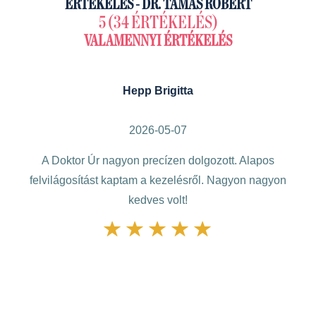
ÉRTÉKELÉS - DR. TAMÁS RÓBERT
5 (34 ÉRTÉKELÉS)
VALAMENNYI ÉRTÉKELÉS
Hepp Brigitta
2026-05-07
ontú
A Doktor Úr nagyon precízen dolgozott. Alapos
P
yi
felvilágosítást kaptam a kezelésről. Nagyon nagyon
ke
nden
kedves volt!