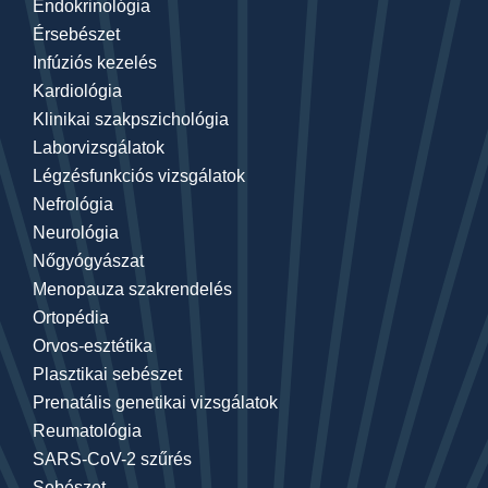
Endokrinológia
Érsebészet
Infúziós kezelés
Kardiológia
Klinikai szakpszichológia
Laborvizsgálatok
Légzésfunkciós vizsgálatok
Nefrológia
Neurológia
Nőgyógyászat
Menopauza szakrendelés
Ortopédia
Orvos-esztétika
Plasztikai sebészet
Prenatális genetikai vizsgálatok
Reumatológia
SARS-CoV-2 szűrés
Sebészet