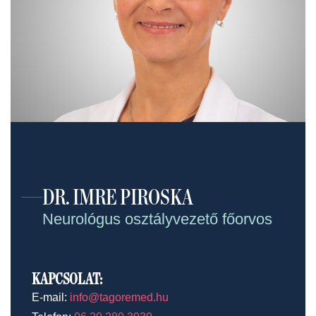
DR. IMRE PIROSKA
Neurológus osztályvezető főorvos
KAPCSOLAT:
E-mail:
info@tagoremed.hu