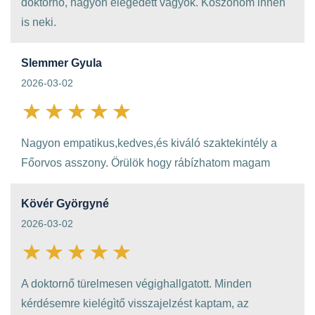
doktornő, nagyon elégedett vagyok. Köszönöm innen
is neki.
Slemmer Gyula
2026-03-02
Nagyon empatikus,kedves,és kiváló szaktekintély a
Főorvos asszony. Örülök hogy rábízhatom magam
Kövér Györgyné
2026-03-02
A doktornő türelmesen végighallgatott. Minden
kérdésemre kielégìtő visszajelzést kaptam, az