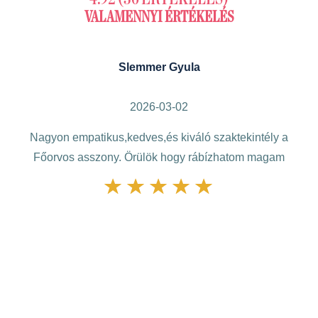
VALAMENNYI ÉRTÉKELÉS
Slemmer Gyula
2026-03-02
Nagyon empatikus,kedves,és kiváló szaktekintély a
nnen
Főorvos asszony. Örülök hogy rábízhatom magam
ju
t