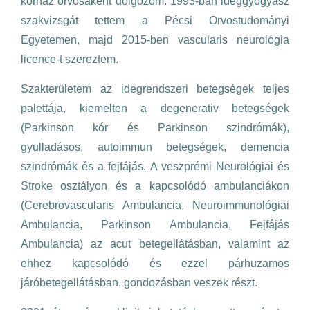
kórház orvosaként dolgozom. 1993-ban ideggyógyász
szakvizsgát tettem a Pécsi Orvostudományi
Egyetemen, majd 2015-ben vascularis neurológia
licence-t szereztem.
Szakterületem az idegrendszeri betegségek teljes
palettája, kiemelten a degenerativ betegségek
(Parkinson kór és Parkinson szindrómák),
gyulladásos, autoimmun betegségek, demencia
szindrómák és a fejfájás. A veszprémi Neurológiai és
Stroke osztályon és a kapcsolódó ambulanciákon
(Cerebrovascularis Ambulancia, Neuroimmunológiai
Ambulancia, Parkinson Ambulancia, Fejfájás
Ambulancia) az acut betegellátásban, valamint az
ehhez kapcsolódó és ezzel párhuzamos
járóbetegellátásban, gondozásban veszek részt.