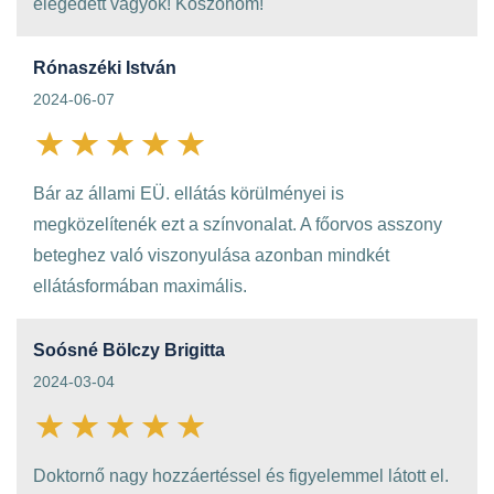
elégedett vagyok! Köszönöm!
Rónaszéki István
2024-06-07
Bár az állami EÜ. ellátás körülményei is
megközelítenék ezt a színvonalat. A főorvos asszony
beteghez való viszonyulása azonban mindkét
ellátásformában maximális.
Soósné Bölczy Brigitta
2024-03-04
Doktornő nagy hozzáertéssel és figyelemmel látott el.