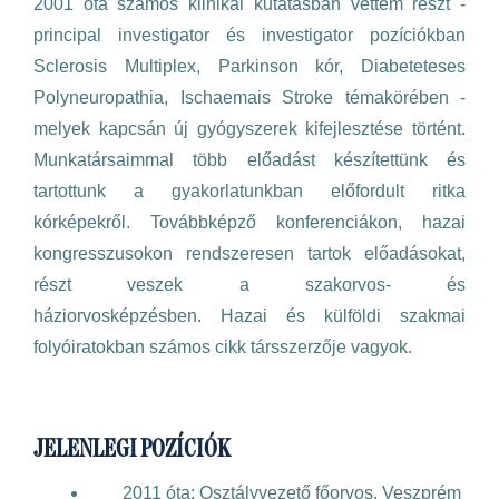
2001 óta számos klinikai kutatásban vettem részt -
principal investigator és investigator pozíciókban
Sclerosis Multiplex, Parkinson kór, Diabeteteses
Polyneuropathia, Ischaemais Stroke témakörében -
melyek kapcsán új gyógyszerek kifejlesztése történt.
Munkatársaimmal több előadást készítettünk és
tartottunk a gyakorlatunkban előfordult ritka
kórképekről. Továbbképző konferenciákon, hazai
kongresszusokon rendszeresen tartok előadásokat,
részt veszek a szakorvos- és
háziorvosképzésben. Hazai és külföldi szakmai
folyóiratokban számos cikk társszerzője vagyok.
JELENLEGI POZÍCIÓK
2011 óta: Osztályvezető főorvos, Veszprém