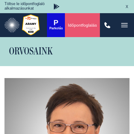
Töltse le időpontfoglaló
X
alkalmazásunkat
P
Időpontfoglalás
Togg
Parkolás
navi
ORVOSAINK