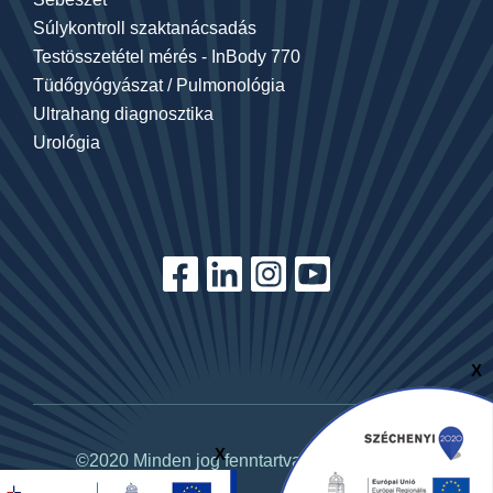
Súlykontroll szaktanácsadás
Testösszetétel mérés - InBody 770
Tüdőgyógyászat / Pulmonológia
Ultrahang diagnosztika
Urológia
X
X
©2020 Minden jog fenntartva. tagoremed.hu