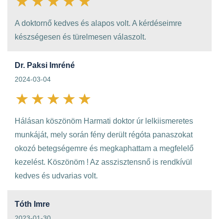
A doktornő kedves és alapos volt. A kérdéseimre
készségesen és türelmesen válaszolt.
Dr. Paksi Imréné
2024-03-04
Hálásan köszönöm Harmati doktor úr lelkiismeretes
munkáját, mely során fény derült régóta panaszokat
okozó betegségemre és megkaphattam a megfelelő
kezelést. Köszönöm ! Az asszisztensnő is rendkívül
kedves és udvarias volt.
Tóth Imre
2023-01-30