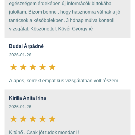
egészségem érdekében új informàcók birtokába
jutottam. Bízom benne , hogy hasznomra válnak a jó
tanácsok a későbbiekben. 3 hónap múlva kontroll
vizsgálat. Köszönettel: Kövér Györgyné
Budai Árpádné
2026-01-26
Alapos, korrekt empatikus vizsgálatban volt részem.
Kirilla Anita Irina
2026-01-26
Kitűnő . Csak jót tudok mondani !